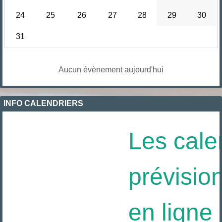
24
25
26
27
28
29
30
31
Aucun évènement aujourd'hui
INFO CALENDRIERS
Les calen
prévision
en ligne 