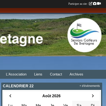
Participer au site :
L'Association
Liens
Contact
Archives
CALENDRIER 22
+ d'évènements
Août 2026
Lu
Ma
Me
Je
Ve
Sa
Di