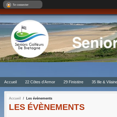
Panneau de gestion des cookies
Se connecter
Accueil
22 Côtes d'Armor
29 Finistère
35 Ille & Vilain
Accueil
Les évènements
LES ÉVÈNEMENTS