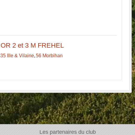
NIOR 2 et 3 M FREHEL
35 Ille & Vilaine
56 Morbihan
Les partenaires du club