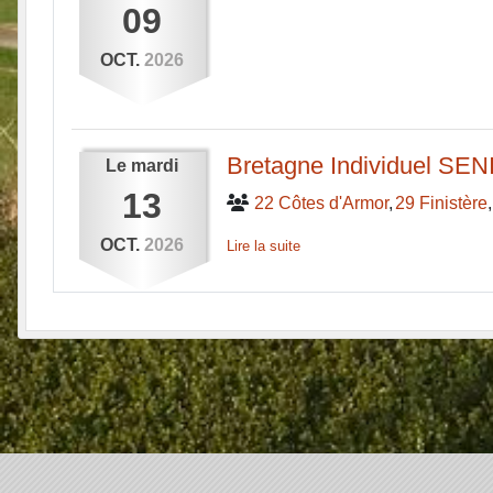
09
OCT.
2026
Bretagne Individuel SE
Le
mardi
13
22 Côtes d'Armor
29 Finistère
OCT.
2026
Lire la suite