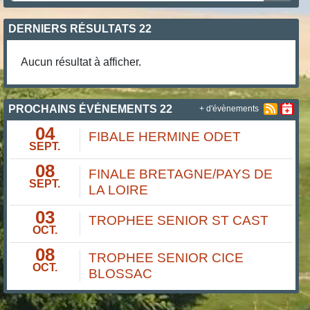
DERNIERS RÉSULTATS 22
Aucun résultat à afficher.
PROCHAINS ÉVÉNEMENTS 22
+ d'évènements
04
FIBALE HERMINE ODET
SEPT.
08
FINALE BRETAGNE/PAYS DE
SEPT.
LA LOIRE
03
TROPHEE SENIOR ST CAST
OCT.
08
TROPHEE SENIOR CICE
OCT.
BLOSSAC