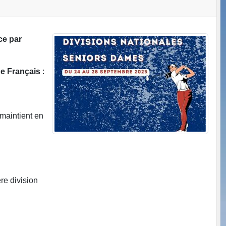
ce par
de Français
:
 maintient en
re division