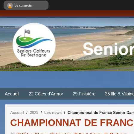
Panneau de gestion des cookies
Se connecter
Accueil
22 Côtes d'Armor
29 Finistère
35 Ille & Vilain
Accueil
2025
Les news
Championnat de France Senior Da
CHAMPIONNAT DE FRANC