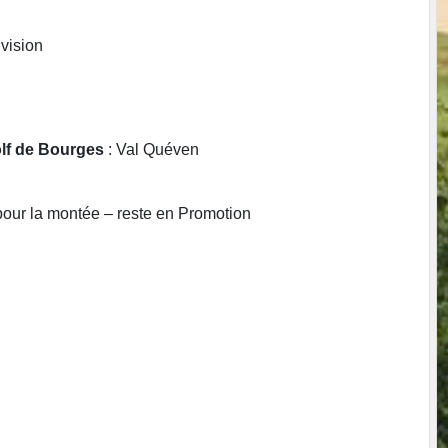
ivision
olf de Bourges
: Val Quéven
pour la montée – reste en Promotion