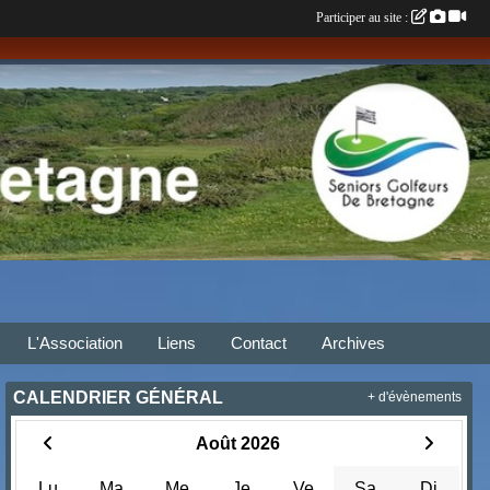
Participer au site :
L'Association
Liens
Contact
Archives
CALENDRIER GÉNÉRAL
+ d'évènements
Août 2026
Lu
Ma
Me
Je
Ve
Sa
Di