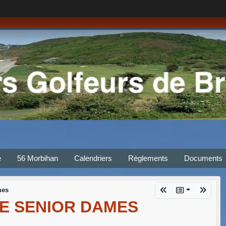
e
56 Morbihan
Calendriers
Règlements
Documents
mes
E SENIOR DAMES