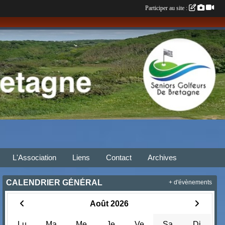
Participer au site :
L'Association
Liens
Contact
Archives
CALENDRIER GÉNÉRAL
+ d'évènements
Août 2026
Lu
Ma
Me
Je
Ve
Sa
Di