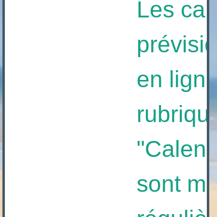
Les calen
prévision
en ligne à
rubrique
"Calendrie
sont mis 