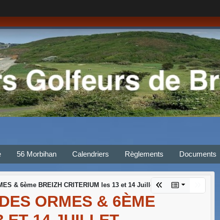
e
56 Morbihan
Calendriers
Règlements
Documents
 & 6ème BREIZH CRITERIUM les 13 et 14 Juillet
 DES ORMES & 6ÈME
 ET 14 JUILLET