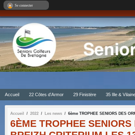
Panneau de gestion des cookies
Se connecter
Accueil
22 Côtes d'Armor
29 Finistère
35 Ille & Vilain
Accueil
2022
Les news
6ème TROPHEE SENIORS DES ORMES
6ÈME TROPHEE SENIORS
BREIZH CRITERIUM LES 13