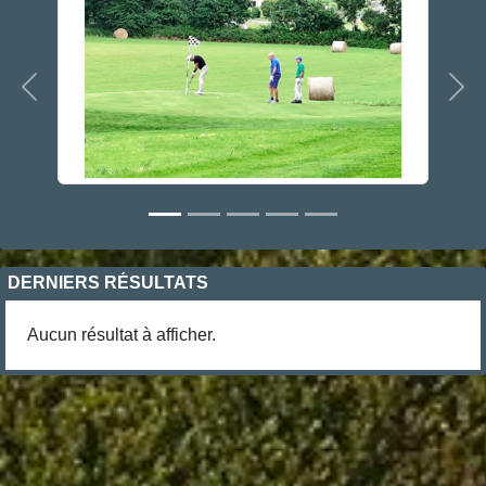
Précedent
Sui
DERNIERS RÉSULTATS
Aucun résultat à afficher.