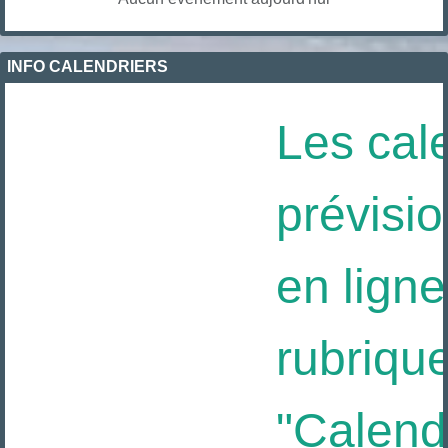
INFO CALENDRIERS
Les cale
prévisio
en ligne 
rubrique
"Calendri