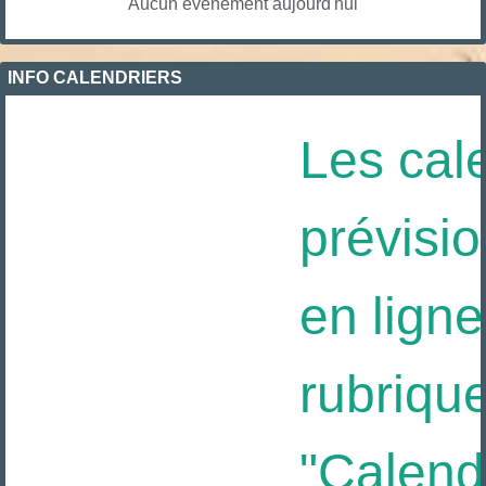
Aucun évènement aujourd'hui
INFO CALENDRIERS
Les cale
prévisio
en ligne 
rubrique
"Calendri