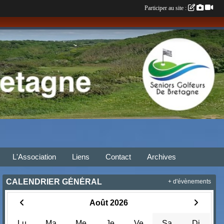
Participer au site :
L'Association
Liens
Contact
Archives
CALENDRIER GÉNÉRAL
+ d'évènements
Août 2026
Lu
Ma
Me
Je
Ve
Sa
Di