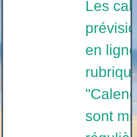
Les calen
prévision
en ligne à
rubrique
"Calendrie
sont mis à