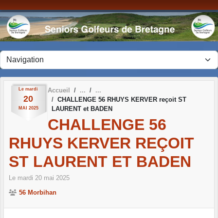
Panneau de gestion des cookies
Le
mardi
Accueil
20
CHALLENGE 56 RHUYS KERVER reçoit ST
LAURENT et BADEN
MAI
2025
CHALLENGE 56
RHUYS KERVER REÇOIT
ST LAURENT ET BADEN
Le
mardi
20
mai
2025
56 Morbihan