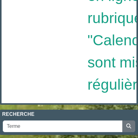
rubriqu
"Calendr
sont mis
réguliè
RECHERCHE