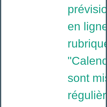
prévisio
en ligne
rubriqu
"Calendr
sont mis
réguliè