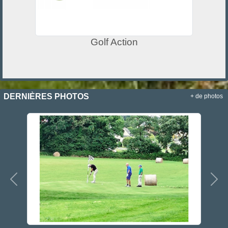
Golf Action
DERNIÈRES PHOTOS
+ de photos
Précedent
Sui