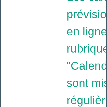
prévisio
en ligne
rubrique
"Calendri
sont mis
régulièr