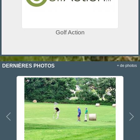
Golf Action
DERNIÈRES PHOTOS
+ de photos
Précedent
Sui