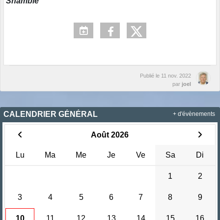
Shamble
Publié le
11 nov. 2022
par
joel
CALENDRIER GÉNÉRAL
+ d'évènements
Août 2026
Lu
Ma
Me
Je
Ve
Sa
Di
1
2
3
4
5
6
7
8
9
10
11
12
13
14
15
16