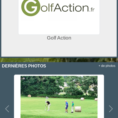
Golf Action
DERNIÈRES PHOTOS
+ de photos
Précedent
Sui