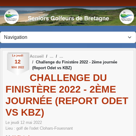
Panneau de gestion des cookies
Le
jeudi
Accueil
12
Challenge du Finistère 2022 - 2ème journée
(Report Odet vs KBZ)
MAI
2022
CHALLENGE DU
FINISTÈRE 2022 - 2ÈME
JOURNÉE (REPORT ODET
VS KBZ)
Le
jeudi
12
mai
2022
Lieu :
golf de l'odet
Clohars-Fouesnant