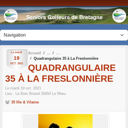
Panneau de gestion des cookies
Le
mardi
Accueil
19
Quadrangulaire 35 à La Freslonnière
OCT.
2021
QUADRANGULAIRE
35 À LA FRESLONNIÈRE
Le
mardi
19
oct.
2021
Lieu :
Le Bois Briand
35650
Le Rheu
35 Ille & Vilaine