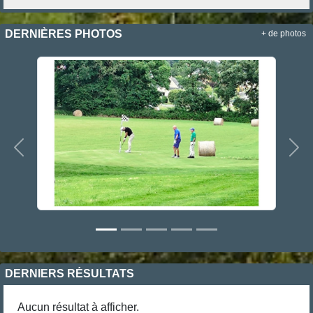
DERNIÈRES PHOTOS
+ de photos
Précedent
Sui
DERNIERS RÉSULTATS
Aucun résultat à afficher.