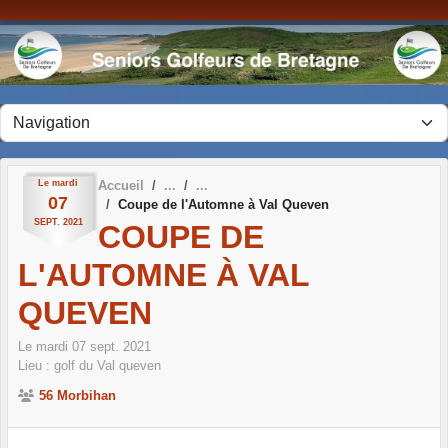
Panneau de gestion des cookies
Le
mardi
Accueil
07
Coupe de l'Automne à Val Queven
SEPT.
2021
COUPE DE
L'AUTOMNE À VAL
QUEVEN
Le
mardi
07
sept.
2021
Lieu :
golf du Val queven
56 Morbihan