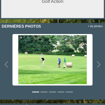
Golf Action
DERNIÈRES PHOTOS
+ de photos
Précedent
Sui