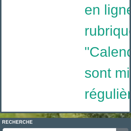
en ligne
rubriqu
"Calendr
sont mis
réguliè
RECHERCHE