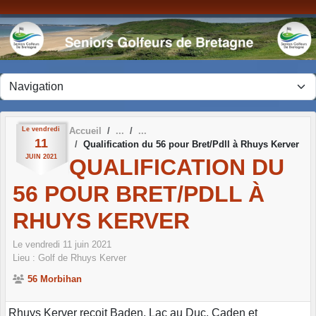
Panneau de gestion des cookies
Le
vendredi
Accueil
11
Qualification du 56 pour Bret/Pdll à Rhuys Kerver
JUIN
2021
QUALIFICATION DU
56 POUR BRET/PDLL À
RHUYS KERVER
Le
vendredi
11
juin
2021
Lieu :
Golf de Rhuys Kerver
56 Morbihan
Rhuys Kerver reçoit Baden, Lac au Duc, Caden et