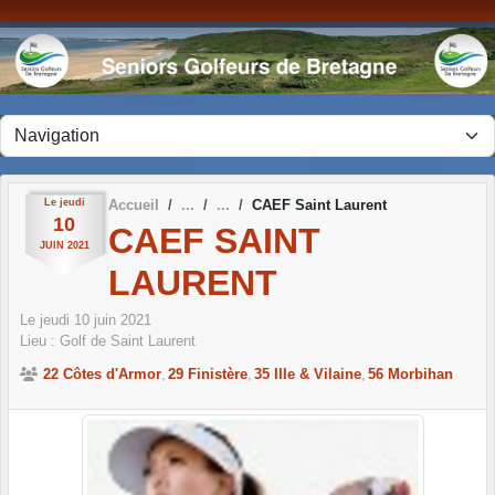
Panneau de gestion des cookies
Le
jeudi
Accueil
CAEF Saint Laurent
10
CAEF SAINT
JUIN
2021
LAURENT
Le
jeudi
10
juin
2021
Lieu :
Golf de Saint Laurent
22 Côtes d'Armor
29 Finistère
35 Ille & Vilaine
56 Morbihan