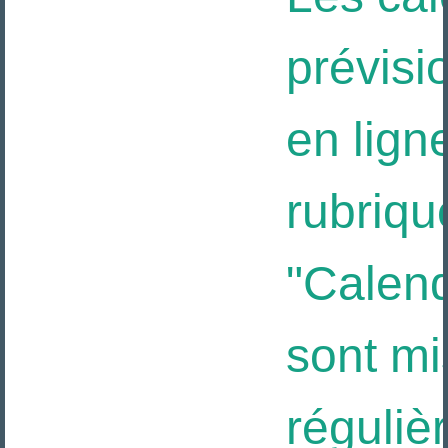
prévisi
en ligne
rubriqu
"Calendr
sont mis
réguliè