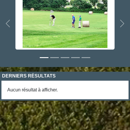
Précedent
Sui
DERNIERS RÉSULTATS
Aucun résultat à afficher.