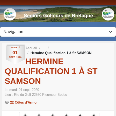
Panneau de gestion des cookies
Le
mardi
Accueil
01
Hermine Qualification 1 à St SAMSON
SEPT.
2020
HERMINE
QUALIFICATION 1 À ST
SAMSON
Le
mardi
01
sept.
2020
Lieu :
Rte du Golf
22560
Pleumeur Bodou
22 Côtes d'Armor