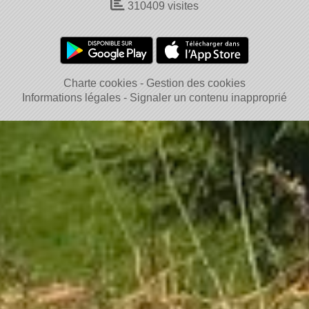
310409
visites
Charte cookies
Gestion des cookies
Informations légales
Signaler un contenu inapproprié